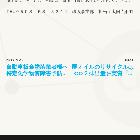
※上記についてのご相談は下記担当者にお問い合わせください。
TEL０５９８－５８－３２４４ 環境事業部 担当：太田 / 細羽
PREVIOUS
NEXT
自動車板金塗装業者様へ
廃オイルのリサイクルは
特定化学物質障害予防規
CO２排出量を実質「ゼ
定（特化則）改正のご案
ロ」にすることが可能で
内
す